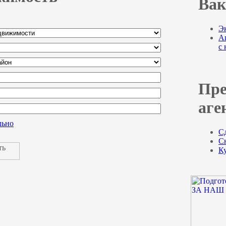
Вак
Э
Аг
с
Пре
аге
льно
С
С
К