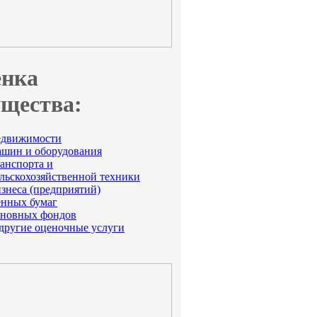
нка
щества:
едвижимости
ашин и оборудования
анспорта и
ельскохозяйственной техники
знеса (предприятий)
енных бумаг
сновных фондов
 другие оценочные услуги