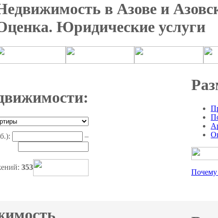
Недвижимость в Азове и Азовс
Оценка. Юридические услуги
Раз
движимости:
П
П
А
О
б.):
–
жений:
353
Почему
жимость