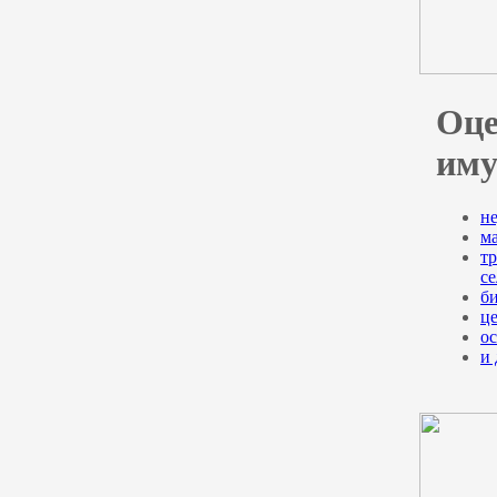
Оце
иму
н
м
тр
с
би
ц
о
и